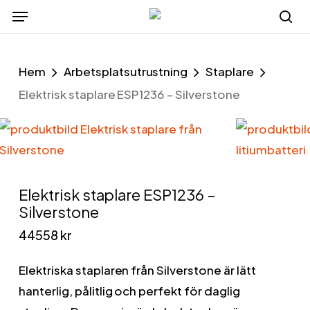
Menu
Skip
to
se
main
Hem
Arbetsplatsutrustning
Staplare
content
Elektrisk staplare ESP1236 – Silverstone
Elektrisk staplare ESP1236 –
Silverstone
44558
kr
Elektriska staplaren från Silverstone är lätt
hanterlig, pålitlig och perfekt för daglig