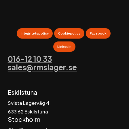
Webbshop för Lagerinredningar
Integritetspolicy
Cookiepolicy
Facebook
LinkedIn
016-12 10 33
sales@rmslager.se
Eskilstuna
Svista Lagerväg 4
6
33 62 Eskilstuna
Stockholm