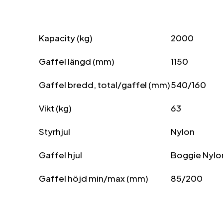
Kapacity (kg)
2000
Gaffel längd (mm)
1150
Gaffel bredd, total/gaffel (mm)
540/160
Vikt (kg)
63
Styrhjul
Nylon
Gaffel hjul
Boggie Nylo
Gaffel höjd min/max (mm)
85/200