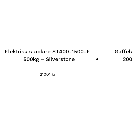
Den
Den
Elektrisk staplare ST400-1500-EL
Gaffe
här
här
500kg – Silverstone
200
produkten
produkten
har
har
21001
kr
flera
flera
varianter.
varianter.
De
De
olika
olika
alternativen
alternative
kan
kan
väljas
väljas