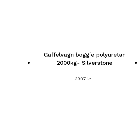
Den
Gaffelvagn boggie polyuretan
här
2000kg- Silverstone
produkten
har
3907
kr
flera
varianter.
De
olika
alternativen
kan
väljas