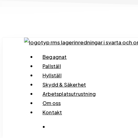
Skip
to
main
content
search
Menu
Begagnat
Pallställ
Hyllställ
Skydd & Säkerhet
Arbetsplatsutrustning
Om oss
Kontakt
search