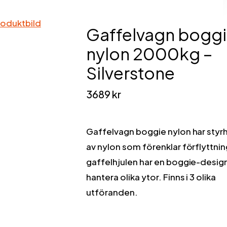
Gaffelvagn bogg
nylon 2000kg –
Silverstone
3689
kr
Gaffelvagn boggie nylon har styr
av nylon som förenklar förflyttni
gaffelhjulen har en boggie-design
hantera olika ytor. Finns i 3 olika
utföranden.