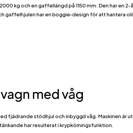
 2000 kg och en gaffellängd på 1150 mm. Den har en 2-å
 och gaffelhjulen har en boggie-design för att hantera o
elvagn med våg
ed fjädrande stödhjul och inbyggd våg. Maskinen är u
änkande har resulterat i krypkörningsfunktion.