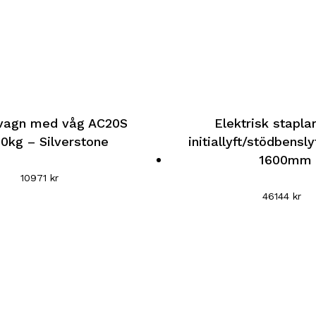
Den
lvagn med våg AC20S
Elektrisk stapl
här
0kg – Silverstone
initiallyft/stödbensl
produkten
1600mm
har
10971
kr
flera
46144
kr
varianter.
De
olika
n
alternativen
kan
väljas