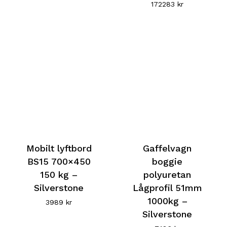
172283
kr
Mobilt lyftbord
Gaffelvagn
BS15 700×450
boggie
150 kg –
polyuretan
Silverstone
Lågprofil 51mm
1000kg –
3989
kr
Silverstone