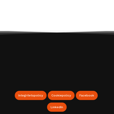
Webbshop för Lagerinredningar
Integritetspolicy
Cookiepolicy
Facebook
LinkedIn