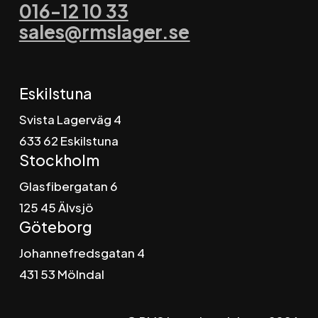
016-12 10 33
sales@rmslager.se
Eskilstuna
Svista Lagerväg 4
6
33 62 Eskilstuna
Stockholm
Glasfibergatan 6
125 45 Älvsjö
Göteborg
Johannefredsgatan 4
431 53 Mölndal