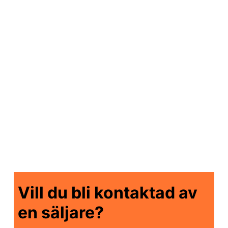
pålitlig plattform för lyftning och hantering av
laster. Den ger användaren möjlighet att lyfta
tunga föremål med säkerhet och precision,
vilket ökar effektiviteten och minskar risken för
skador på arbetsplatsen. Med sin robusta
konstruktion och användarvänliga design är
lyftbordet ett oumbärligt verktyg för att
underlätta materialhantering och öka
produktiviteten på arbetsplatsen.