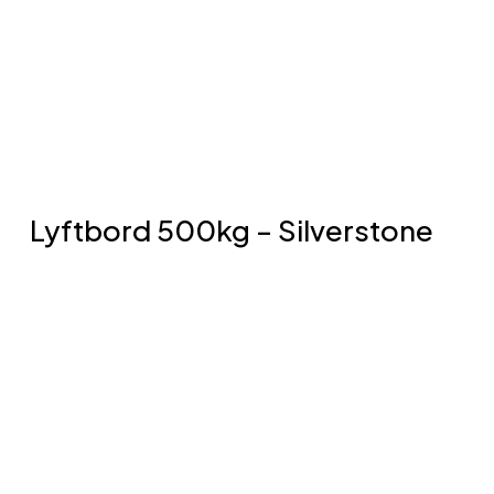
totallyftbordet i en grop. Lågljud
kraftpaket med inbyggd
överbelastningsventil. Kabel för 3-fas
380V/16Ah*. Godkänner EN1570-1.
Lyftbord 500kg – Silverstone
yftbordet är ett enkelsaxlyftbord som
imponerar genom sin kapacitet att lyfta upp till
500 kg. Med denna imponerande lyftförmåga
är det ett pålitligt verktyg för hantering av tunga
laster på olika arbetsplatser, såsom lager,
verkstäder och produktionsanläggningar. Dess
enkelsaxlyftdesign gör det till en stabil och