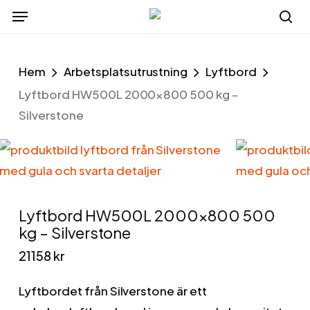
Menu
Skip
to
se
main
Hem
Arbetsplatsutrustning
Lyftbord
content
Lyftbord HW500L 2000×800 500 kg –
Silverstone
Lyftbord HW500L 2000×800 500
kg – Silverstone
21158
kr
Lyftbordet från Silverstone är ett