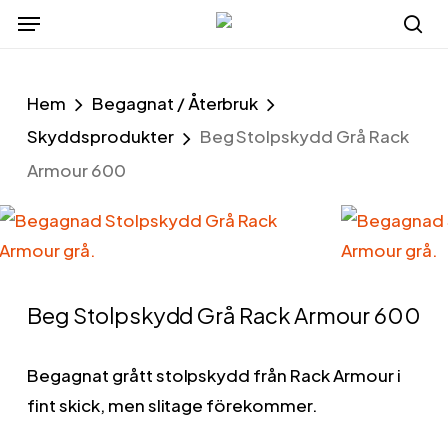
Menu
Skip
to
se
main
Hem
Begagnat / Återbruk
content
Skyddsprodukter
Beg Stolpskydd Grå Rack
Armour 600
Beg Stolpskydd Grå Rack Armour 600
Begagnat grått stolpskydd från Rack Armour i
fint skick, men slitage förekommer.