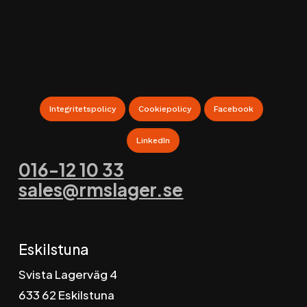
Webbshop för Lagerinredningar
Integritetspolicy
Cookiepolicy
Facebook
LinkedIn
016-12 10 33
sales@rmslager.se
Eskilstuna
Svista Lagerväg 4
6
33 62 Eskilstuna