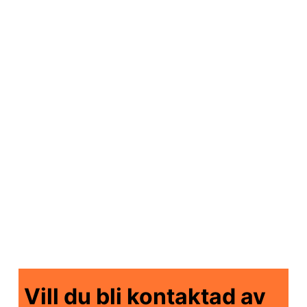
Begagnad Stolpskydd Grå Rack Armour i
fint skick. Stolpskyddet Rack Protect
skyddar ställage och utrustning mot
påkörningar. Tillverkat i stryktåligt material
som ger lång livslängd, hög kvalitet och
stabilitet. Skyddet är använt och visar visst
slitage, men är i gott skick och fullt
funktionsdugligt.