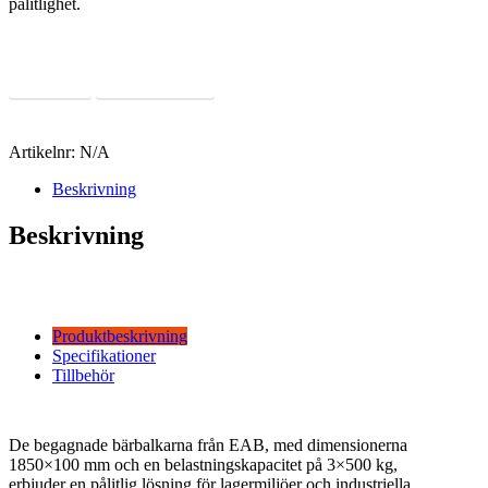
pålitlighet.
Läs Mer
Offertförfrågan
Artikelnr:
N/A
Beskrivning
Beskrivning
Produktbeskrivning
Specifikationer
Tillbehör
De begagnade bärbalkarna från EAB, med dimensionerna
1850×100 mm och en belastningskapacitet på 3×500 kg,
erbjuder en pålitlig lösning för lagermiljöer och industriella