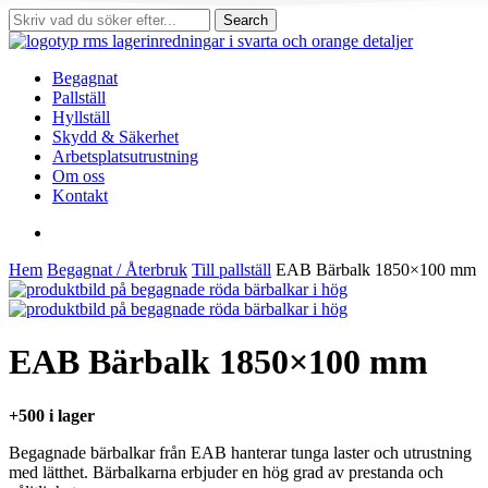
Skip
Search
to
Close
main
Search
content
search
Menu
Begagnat
Pallställ
Hyllställ
Skydd & Säkerhet
Arbetsplatsutrustning
Om oss
Kontakt
search
Hem
Begagnat / Återbruk
Till pallställ
EAB Bärbalk 1850×100 mm
EAB Bärbalk 1850×100 mm
+500 i lager
Begagnade bärbalkar från EAB hanterar tunga laster och utrustning
med lätthet. Bärbalkarna erbjuder en hög grad av prestanda och