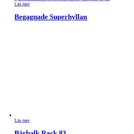
Läs mer
Begagnade Superhyllan
Läs mer
Bärbalk Rack 83