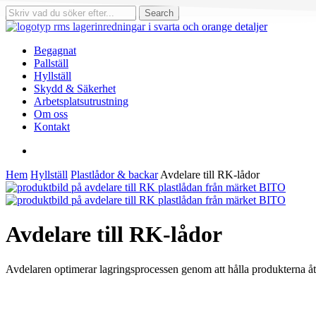
Skip
Search
to
Close
main
Search
content
search
Menu
Begagnat
Pallställ
Hyllställ
Skydd & Säkerhet
Arbetsplatsutrustning
Om oss
Kontakt
search
Hem
Hyllställ
Plastlådor & backar
Avdelare till RK-lådor
Avdelare till RK-lådor
Avdelaren optimerar lagringsprocessen genom att hålla produkterna åtsk