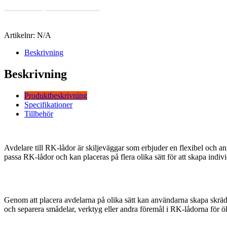
Läs Mer
Offertförfrågan
Artikelnr:
N/A
Beskrivning
Beskrivning
Produktbeskrivning
Specifikationer
Tillbehör
Avdelare till RK-lådor är skiljeväggar som erbjuder en flexibel och anp
passa RK-lådor och kan placeras på flera olika sätt för att skapa indivi
Genom att placera avdelarna på olika sätt kan användarna skapa skrädda
och separera smådelar, verktyg eller andra föremål i RK-lådorna för 