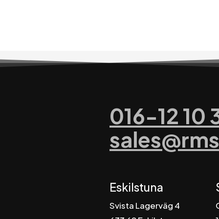
016-12 10 
sales@rms
Eskilstuna
Svista Lagerväg 4