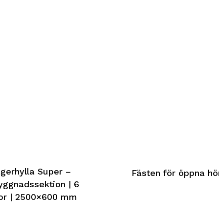
gerhylla Super –
Fästen för öppna hö
ggnadssektion | 6
lor | 2500×600 mm