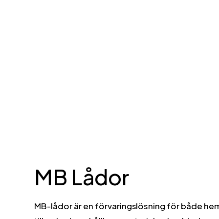
transportlåda som är ideal för
plockning men också perfekta som
lager- eller transportlådor. Att stapla
lådor i varandra minskar
utrymmesbehovet för tomma lådor –
och därmed också lager- och
fraktkostnader – med upp till 70%. Det
är den perfekta hanteringsenheten för
hela logistik kedjan. Undviker onödiga
ompackningar med relaterade
kostnader.
MB Lådor
MB-lådor är en förvaringslösning för både he