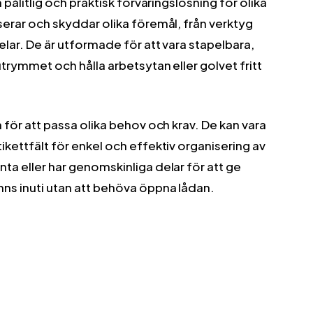
 pålitlig och praktisk förvaringslösning för olika
serar och skyddar olika föremål, från verktyg
elar. De är utformade för att vara stapelbara,
trymmet och hålla arbetsytan eller golvet fritt
 för att passa olika behov och krav. De kan vara
ikettfält för enkel och effektiv organisering av
ta eller har genomskinliga delar för att ge
nns inuti utan att behöva öppna lådan.