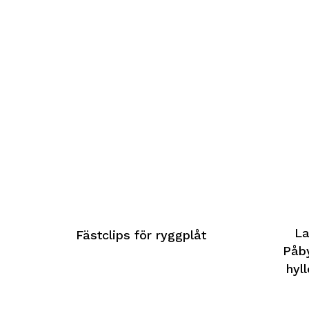
La
Fästclips för ryggplåt
Påby
hyl