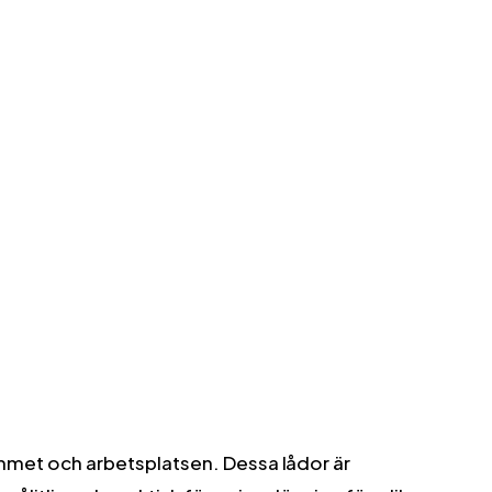
last kapacitet kan MB lådan möta dom
högsta kraven. Laster upp till 200kg i
staplingskapacitet är inga problem för
lock och staplingsbyglar. MB lådorna är
beständiga mot temperatur intervaller
från -20 upp till +90 C,
livsmedelsgodkända och kan
återvinnas.
mmet och arbetsplatsen. Dessa lådor är