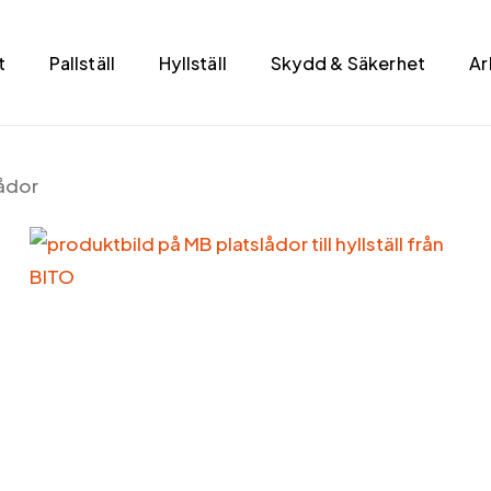
t
Pallställ
Hyllställ
Skydd & Säkerhet
Ar
ådor