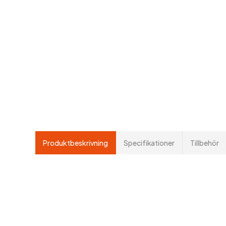
Produktbeskrivning
Specifikationer
Tillbehör
MB är en stapelbar och mycket stabil