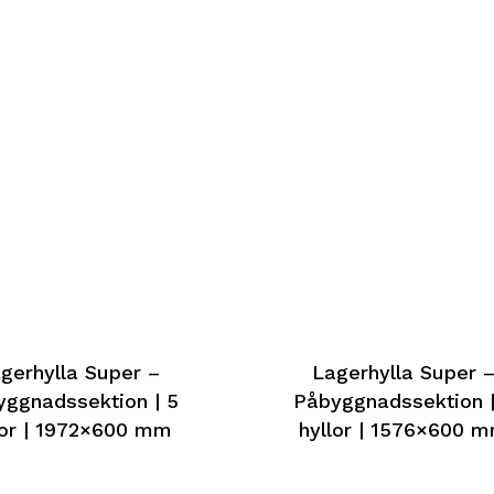
gerhylla Super –
Lagerhylla Super 
ggnadssektion | 5
Påbyggnadssektion |
lor | 1972×600 mm
hyllor | 1576×600 