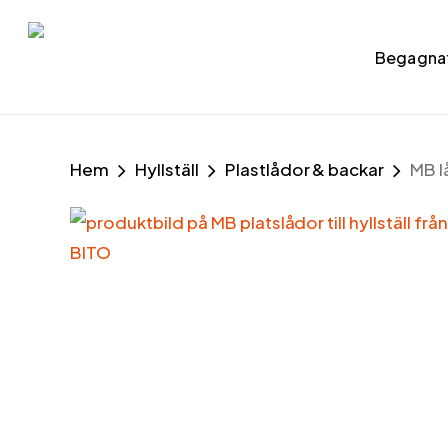
Skip
to
Begagna
main
content
Hem
Hyllställ
Plastlådor & backar
MB l