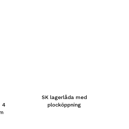
–
SK lagerlåda med
 4
plocköppning
mm