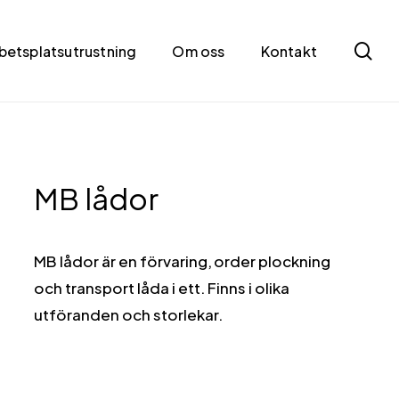
se
betsplatsutrustning
Om oss
Kontakt
MB lådor
MB lådor är en förvaring, order plockning
och transport låda i ett. Finns i olika
utföranden och storlekar.