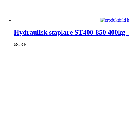
Den
här
Hydraulisk staplare ST400-850 400kg –
produkten
har
6823
kr
flera
varianter.
De
olika
alternativen
kan
väljas
på
produktsidan