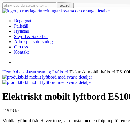
Skip
Search
to
Close
main
Search
content
search
Menu
Begagnat
Pallställ
Hyllställ
Skydd & Säkerhet
Arbetsplatsutrustning
Om oss
Kontakt
search
Hem
Arbetsplatsutrustning
Lyftbord
Elektriskt mobilt lyftbord ES100
Elektriskt mobilt lyftbord ES10
21578
kr
Mobila lyftbord från Silverstone, är utrustat med en fotpump för enke