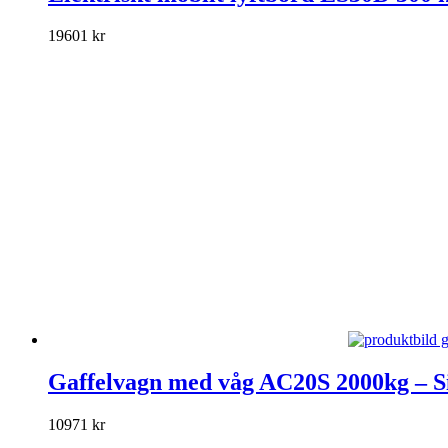
produkten
har
19601
kr
flera
varianter.
De
olika
alternativen
kan
väljas
på
produktsidan
Den
här
Gaffelvagn med våg AC20S 2000kg – Si
produkten
har
10971
kr
flera
varianter.