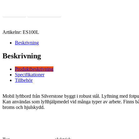
Läs Mer
Offertförfrågan
Artikelnr:
ES100L
Beskrivning
Beskrivning
Produktbeskrivning
Specifikationer
Tillbehör
Mobil lyftbord från Silverstone byggt i robust stål. Lyftning med fotp
Kan användas som lyfthjälpmedel vid många typer av arbete. Finns bå
broms och hjulskydd.