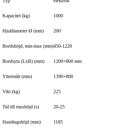
Typ
elektrisk
Kapacitet (kg)
1000
Hjuldiameter Ø (mm)
200
Bordshöjd, min-max (mm)
450-1220
Bordsyta (LxB) (mm)
1200×800 mm
Yttermått (mm)
1390×800
Vikt (kg)
225
Tid till maxhöjd (s)
20-25
Handtagshöjd (mm)
1185