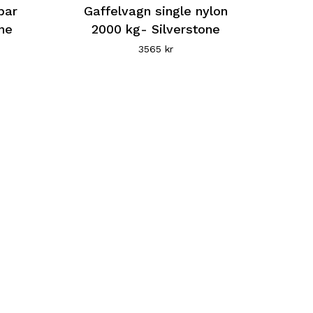
här
bar
Gaffelvagn single nylon
ine
produkten
2000 kg- Silverstone
har
3565
kr
flera
varianter.
De
olika
alternativen
kan
väljas
på
produktsidan
Den