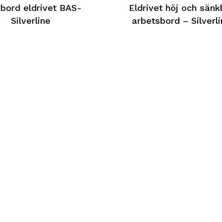
bord eldrivet BAS-
Eldrivet höj och sänk
Silverline
arbetsbord – Silverl
Den