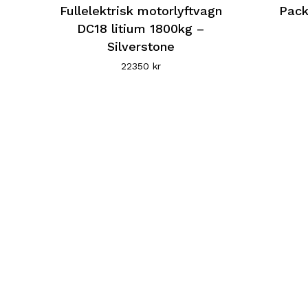
här
Fullelektrisk motorlyftvagn
Pack
produkten
DC18 litium 1800kg –
Silverstone
har
22350
kr
flera
varianter.
De
olika
alternativen
kan
väljas
på
produktsidan
Den