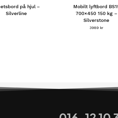
här
etsbord på hjul –
Mobilt lyftbord BS1
Silverline
produkten
700×450 150 kg –
Silverstone
har
3989
kr
flera
varianter.
De
olika
alternativen
kan
väljas
på
produktsidan
016-12 10 