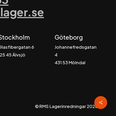
lager.se
Stockholm
Göteborg
Glasfibergatan 6
Johannefredsgatan
125 45 Älvsjö
4
431 53 Mölndal
Share
© RMS Lagerinredningar
2026