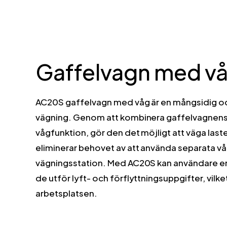
exakt vägning. Fyra lastceller ger
precision även vid ojämna laster. De
inbyggda batterierna laddas enkelt
med en extern laddare.
Gaffelvagn med v
AC20S gaffelvagn med våg är en mångsidig och
vägning. Genom att kombinera gaffelvagnens
vågfunktion, gör den det möjligt att väga laste
eliminerar behovet av att använda separata våga
vägningsstation. Med AC20S kan användare en
de utför lyft- och förflyttningsuppgifter, vilke
arbetsplatsen.