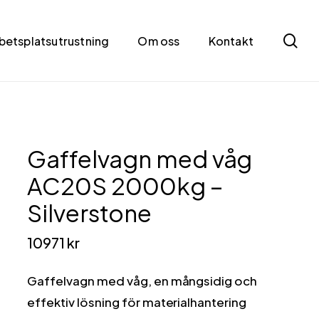
se
betsplatsutrustning
Om oss
Kontakt
Gaffelvagn med våg
AC20S 2000kg –
Silverstone
10971
kr
Gaffelvagn med våg, en mångsidig och
effektiv lösning för materialhantering