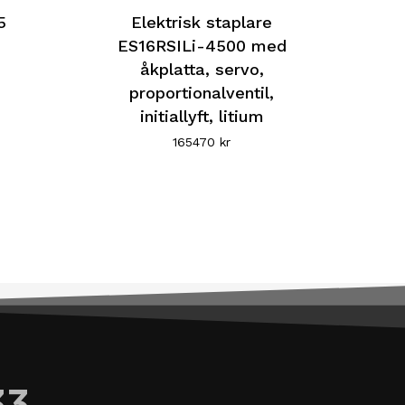
här
5
Elektrisk staplare
produkten
ES16RSILi-4500 med
åkplatta, servo,
har
proportionalventil,
flera
initiallyft, litium
varianter.
165470
kr
De
olika
alternativen
kan
väljas
på
produktsidan
33