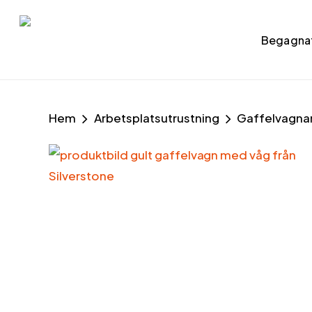
Skip
to
Begagna
main
content
Hem
Arbetsplatsutrustning
Gaffelvagna