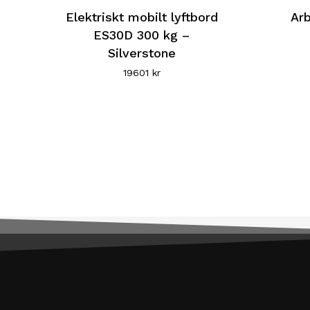
här
Elektriskt mobilt lyftbord
Arb
produkten
ES30D 300 kg –
Silverstone
har
19601
kr
flera
varianter.
De
olika
alternativen
kan
väljas
på
produktsidan