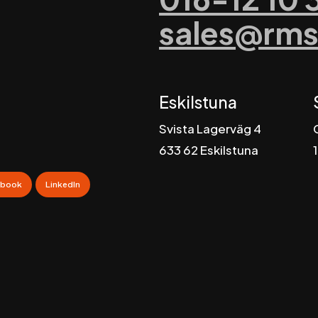
sales@rms
Eskilstuna
Svista Lagerväg 4
6
33 62 Eskilstuna
edningar
ebook
LinkedIn