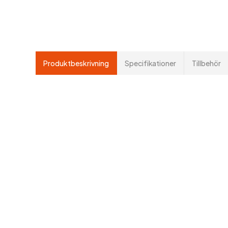
Produktbeskrivning
Specifikationer
Tillbehör
Denna gaffellyftvagn är utrustad med
en elektronisk våg för både stationär
och mobil vägning. Med en
noggrannhet på 0,5% av den vägda
lasten och en tarafunktion för att
justera nettovikten, säkerställer den