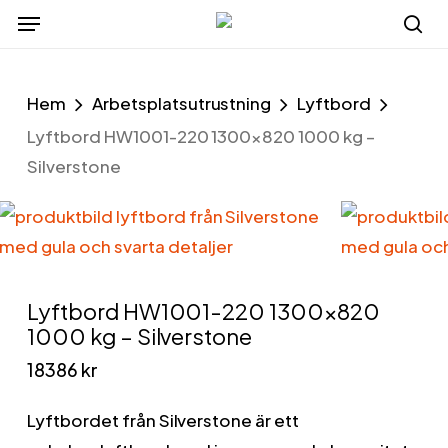
Menu
Skip
to
se
main
Hem
Arbetsplatsutrustning
Lyftbord
content
Lyftbord HW1001-220 1300×820 1000 kg –
Silverstone
Lyftbord HW1001-220 1300×820
1000 kg – Silverstone
18386
kr
Lyftbordet från Silverstone är ett