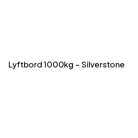
totallyftbordet i en grop. Lågljud
kraftpaket med inbyggd
överbelastningsventil. Kabel för 3-fas
380V/16Ah*. Godkänner EN1570-1.
Lyftbord 1000kg – Silverstone
Lyftbordet är ett enkelsaxlyftbord som
imponerar genom sin kapacitet att lyfta upp till
1000 kg. Med denna imponerande lyftförmåga
är det ett pålitligt verktyg för hantering av tunga
laster på olika arbetsplatser, såsom lager,
verkstäder och produktionsanläggningar. Dess
enkelsaxlyftdesign gör det till en stabil och