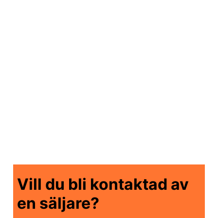
pålitlig plattform för lyftning och hantering av
laster. Den ger användaren möjlighet att lyfta
tunga föremål med säkerhet och precision,
vilket ökar effektiviteten och minskar risken för
skador på arbetsplatsen. Med sin robusta
konstruktion och användarvänliga design är
lyftbordet ett oumbärligt verktyg för att
underlätta materialhantering och öka
produktiviteten på arbetsplatsen.