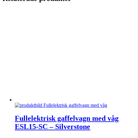
Den
här
Fullelektrisk gaffelvagn med våg
produkten
ESL15-SC – Silverstone
har
flera