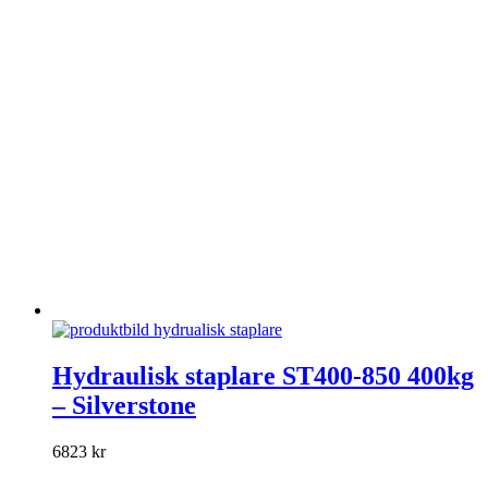
Den
här
Hydraulisk staplare ST400-850 400kg
produkten
– Silverstone
har
flera
varianter.
6823
kr
De
olika