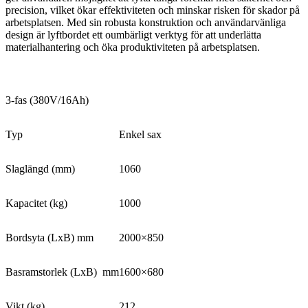
precision, vilket ökar effektiviteten och minskar risken för skador på
arbetsplatsen. Med sin robusta konstruktion och användarvänliga
design är lyftbordet ett oumbärligt verktyg för att underlätta
materialhantering och öka produktiviteten på arbetsplatsen.
3-fas (380V/16Ah)
Typ
Enkel sax
Slaglängd (mm)
1060
Kapacitet (kg)
1000
Bordsyta (LxB) mm
2000×850
Basramstorlek (LxB)
mm
1600×680
Vikt (kg)
212