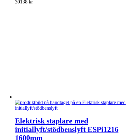
varianter.
30138
kr
De
olika
alternativen
kan
väljas
på
produktsidan
Den
här
Elektrisk staplare med
produkten
initiallyft/stödbenslyft ESPi1216
har
flera
1600mm