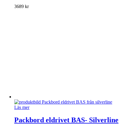
varianter.
3689
kr
De
olika
alternativen
kan
väljas
på
produktsidan
Läs mer
Packbord eldrivet BAS- Silverline