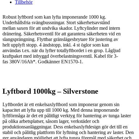
Tillbehör
Robust lyftbord som kan lyfta imponerande 1000 kg.
Underhållsfria svängbussningar. Stort säkerhetsavstånd
mellan saxen för att undvika skador. Lyftcylinder med intern
dränering. Säkerhetsventil för att garantera säkerheten vid en
slangsprängning. Flyttbar gränslägesbrytare för justering av
helt upplyft stopp. 4 ändstopp, inkl. 4 st öglor som kan
användas t.ex. när du lyfter totallyftbordet i en grop. Lågljud
kraftpaket med inbyggd överbelastningsventil. Kabel för 3-
fas 380V/16Ah*. Godkänner EN1570-1.
Lyftbord 1000kg – Silverstone
Lyftbordet är ett enkelsaxlyftbord som imponerar genom sin
kapacitet att lyfta upp till 1000 kg. Med denna imponerande
lyftförmåga är det ett pålitligt verktyg för hantering av tunga laster
på olika arbetsplatser, såsom lager, verkstäder och
produktionsanläggningar. Dess enkelsaxlyftdesign gör det till en
stabil och pålitlig plattform för lyftning och hantering av laster. Den
ger användaren möjlighet att lyfta tunga föremål med säkerhet och