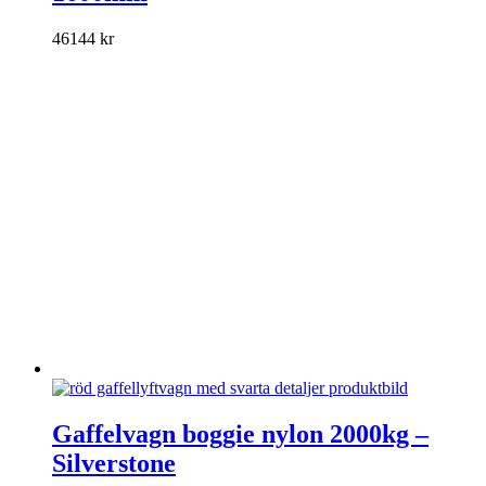
varianter.
De
46144
kr
olika
alternativen
kan
väljas
på
produktsidan
Den
här
Gaffelvagn boggie nylon 2000kg –
produkten
Silverstone
har
flera