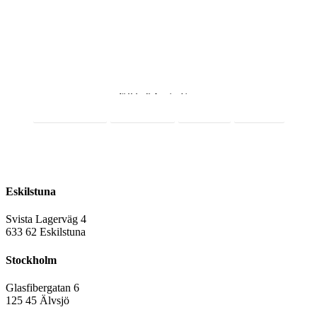
väljas
på
produktsidan
Webbshop för Lagerinredningar
Integritetspolicy
Cookiepolicy
Facebook
LinkedIn
016-12 10 33
sales@rmslager.se
Eskilstuna
Svista Lagerväg 4
6
33 62 Eskilstuna
Stockholm
Glasfibergatan 6
125 45 Älvsjö