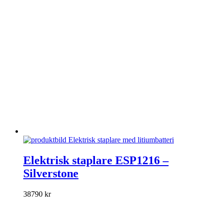
alternativen
kan
väljas
på
produktsidan
Den
här
Elektrisk staplare ESP1216 –
produkten
Silverstone
har
flera
varianter.
38790
kr
De
olika