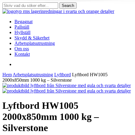
Skip
Search
to
Close
main
Search
content
search
Menu
Begagnat
Pallställ
Hyllställ
Skydd & Säkerhet
Arbetsplatsutrustning
Om oss
Kontakt
search
Hem
Arbetsplatsutrustning
Lyftbord
Lyftbord HW1005
2000x850mm 1000 kg – Silverstone
Lyftbord HW1005
2000x850mm 1000 kg –
Silverstone