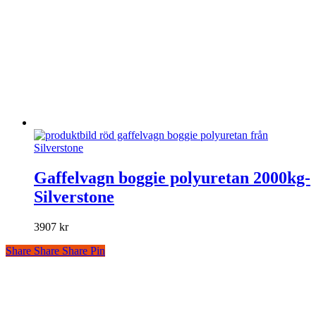
Den
här
Gaffelvagn boggie polyuretan 2000kg-
produkten
Silverstone
har
flera
varianter.
3907
kr
De
olika
Share
Share
Share
Share
Pin
alternativen
kan
väljas
på
produktsidan