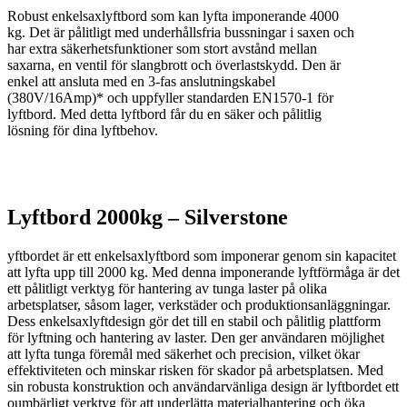
Robust enkelsaxlyftbord som kan lyfta imponerande 4000
kg. Det är pålitligt med underhållsfria bussningar i saxen och
har extra säkerhetsfunktioner som stort avstånd mellan
saxarna, en ventil för slangbrott och överlastskydd. Den är
enkel att ansluta med en 3-fas anslutningskabel
(380V/16Amp)* och uppfyller standarden EN1570-1 för
lyftbord. Med detta lyftbord får du en säker och pålitlig
lösning för dina lyftbehov.
Lyftbord 2000kg – Silverstone
yftbordet är ett enkelsaxlyftbord som imponerar genom sin kapacitet
att lyfta upp till 2000 kg. Med denna imponerande lyftförmåga är det
ett pålitligt verktyg för hantering av tunga laster på olika
arbetsplatser, såsom lager, verkstäder och produktionsanläggningar.
Dess enkelsaxlyftdesign gör det till en stabil och pålitlig plattform
för lyftning och hantering av laster. Den ger användaren möjlighet
att lyfta tunga föremål med säkerhet och precision, vilket ökar
effektiviteten och minskar risken för skador på arbetsplatsen. Med
sin robusta konstruktion och användarvänliga design är lyftbordet ett
oumbärligt verktyg för att underlätta materialhantering och öka