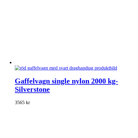
på
produktsidan
Den
här
Gaffelvagn single nylon 2000 kg-
produkten
Silverstone
har
flera
varianter.
3565
kr
De
olika
alternativen
kan
väljas
på