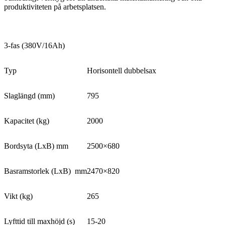
produktiviteten på arbetsplatsen.
3-fas (380V/16Ah)
Typ
Horisontell dubbelsax
Slaglängd (mm)
795
Kapacitet (kg)
2000
Bordsyta (LxB) mm
2500×680
Basramstorlek (LxB)
mm
2470×820
Vikt (kg)
265
Lyfttid till maxhöjd (s)
15-20