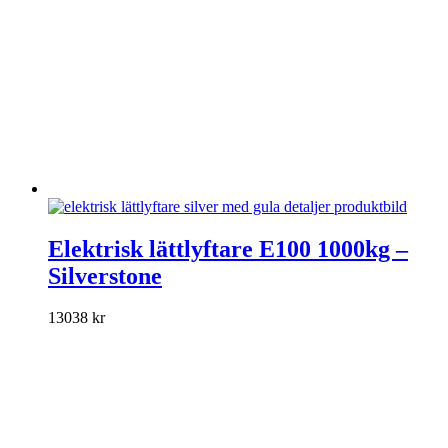
produktsidan
Den
här
Elektrisk lättlyftare E100 1000kg –
produkten
Silverstone
har
flera
varianter.
13038
kr
De
olika
alternativen
kan
väljas
på
produktsidan