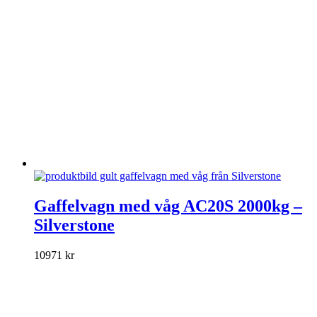
väljas
på
produktsidan
Den
här
Gaffelvagn med våg AC20S 2000kg –
produkten
Silverstone
har
flera
varianter.
10971
kr
De
olika
alternativen
kan
väljas