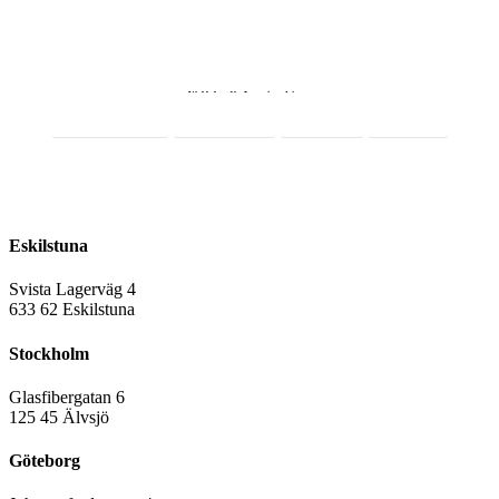
Webbshop för Lagerinredningar
Integritetspolicy
Cookiepolicy
Facebook
LinkedIn
016-12 10 33
sales@rmslager.se
Eskilstuna
Svista Lagerväg 4
6
33 62 Eskilstuna
Stockholm
Glasfibergatan 6
125 45 Älvsjö
Göteborg