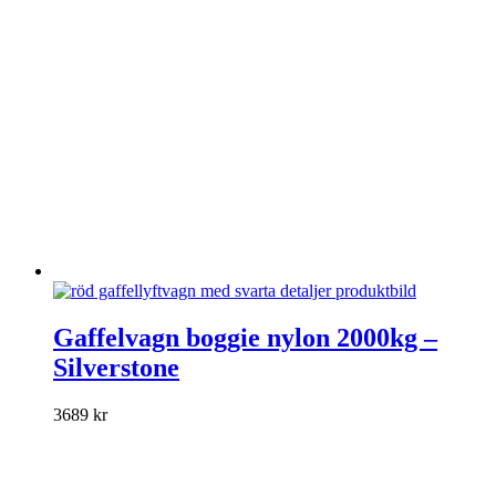
kan
väljas
på
produktsidan
Den
här
Gaffelvagn boggie nylon 2000kg –
produkten
Silverstone
har
flera
varianter.
3689
kr
De
olika
alternativen
kan