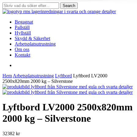
Skip
Search
to
Close
main
Search
content
search
Menu
Begagnat
Pallställ
Hyllställ
Skydd & Säkerhet
Arbetsplatsutrustning
Om oss
Kontakt
search
Hem
Arbetsplatsutrustning
Lyftbord
Lyftbord LV2000
2500x820mm 2000 kg – Silverstone
Lyftbord LV2000 2500x820mm
2000 kg – Silverstone
32382
kr