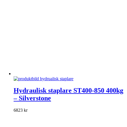
Den
här
Hydraulisk staplare ST400-850 400kg
produkten
– Silverstone
har
flera
varianter.
6823
kr
De
olika
alternativen