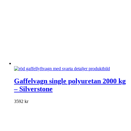
på
produktsidan
Den
här
Gaffelvagn single polyuretan 2000 kg
produkten
– Silverstone
har
flera
varianter.
3592
kr
De
olika
alternativen
kan
väljas