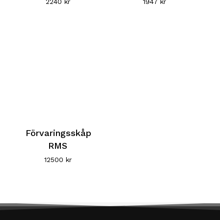
2240
kr
1947
kr
Förvaringsskåp
RMS
12500
kr