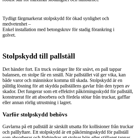
Tydligt färgmarkerat stolpskydd för ökad synlighet och
medvetenhet –
Enkel installation med betongskruv för stadig förankring i
golvet.
Stolpskydd till pallställ
Det händer fort. En truck svänger lite för snävt, en pall tappar
balansen, en stolpe får en smäll. När pallstället väl ger vika, kan
både varor och människor komma till skada. Stolpskydd är en
pålitlig lösning för att skydda pallställens gavlar från den typen av
skador. Det fungerar som ett effektivt påkörningsskydd för pallställ
,
konstruerat för att absorbera och fördela stötar från truckar, gafflar
eller annan rörlig utrustning i lagret.
Varför stolpskydd behövs
Gavlarna på ett pallställ är särskilt utsatta för kollisioner från truckar
och palllyftare. Ett stolpskydd är ett påkörningsskydd för pallställ
som absorberar och förhindrar att stolpar böjs eller ställaget tappar