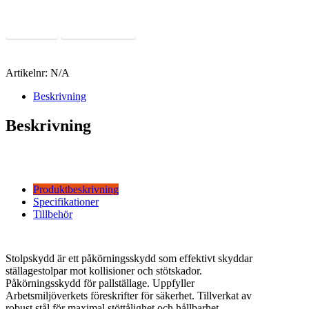
Läs Mer
Offertförfrågan
Artikelnr:
N/A
Beskrivning
Beskrivning
Produktbeskrivning
Specifikationer
Tillbehör
Stolpskydd är ett påkörningsskydd som effektivt skyddar
ställagestolpar mot kollisioner och stötskador.
P
åkörningsskydd för pallställage.
Uppfyller
Arbetsmiljöverkets föreskrifter för säkerhet. Tillverkat av
robust stål för maximal stöttålighet och hållbarhet.