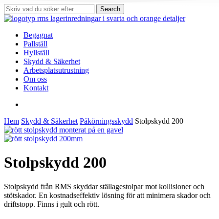
Skip
Search
to
Close
main
Search
content
search
Menu
Begagnat
Pallställ
Hyllställ
Skydd & Säkerhet
Arbetsplatsutrustning
Om oss
Kontakt
search
Hem
Skydd & Säkerhet
Påkörningsskydd
Stolpskydd 200
Stolpskydd 200
Stolpskydd från RMS skyddar ställagestolpar mot kollisioner och
stötskador. En kostnadseffektiv lösning för att minimera skador och
driftstopp. Finns i gult och rött.