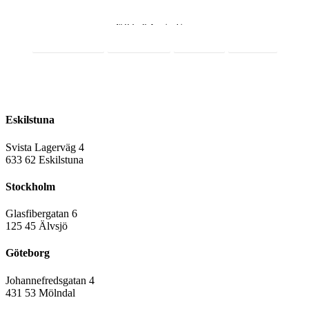
Webbshop för Lagerinredningar
Integritetspolicy
Cookiepolicy
Facebook
LinkedIn
016-12 10 33
sales@rmslager.se
Eskilstuna
Svista Lagerväg 4
6
33 62 Eskilstuna
Stockholm
Glasfibergatan 6
125 45 Älvsjö
Göteborg
Johannefredsgatan 4
431 53 Mölndal