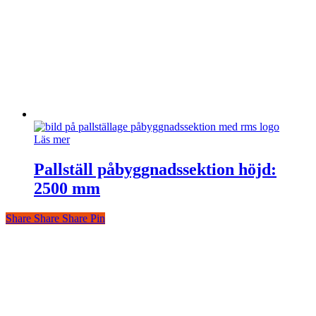
Läs mer
Pallställ påbyggnadssektion höjd:
2500 mm
Share
Share
Share
Share
Pin