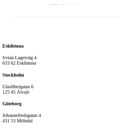
Webbshop för Lagerinredningar
Integritetspolicy
Cookiepolicy
Facebook
LinkedIn
016-12 10 33
sales@rmslager.se
Eskilstuna
Svista Lagerväg 4
6
33 62 Eskilstuna
Stockholm
Glasfibergatan 6
125 45 Älvsjö
Göteborg
Johannefredsgatan 4
431 53 Mölndal