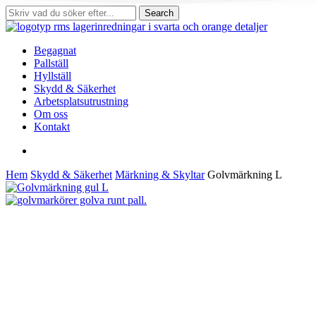
Skip
Search
to
Close
main
Search
content
search
Menu
Begagnat
Pallställ
Hyllställ
Skydd & Säkerhet
Arbetsplatsutrustning
Om oss
Kontakt
search
Hem
Skydd & Säkerhet
Märkning & Skyltar
Golvmärkning L