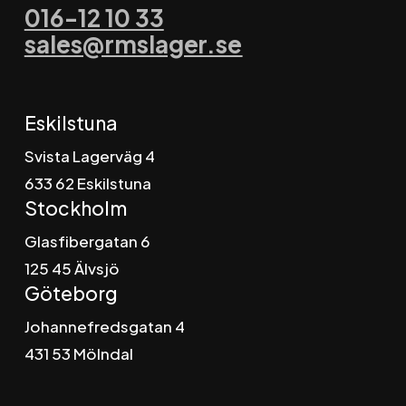
016-12 10 33
sales@rmslager.se
Eskilstuna
Svista Lagerväg 4
6
33 62 Eskilstuna
Stockholm
Glasfibergatan 6
125 45 Älvsjö
Göteborg
Johannefredsgatan 4
431 53 Mölndal