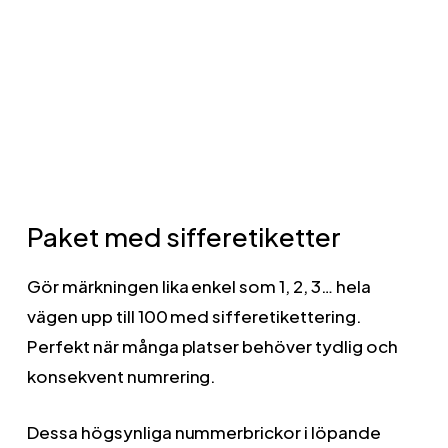
Enkel montering på rena, torra och släta
ytor för bäst fästning
Kan monteras på balkar, maskiner och
arbetsstationer.
Paket med sifferetiketter
Gör märkningen lika enkel som 1, 2, 3… hela
vägen upp till 100 med sifferetikettering.
Perfekt när många platser behöver tydlig och
konsekvent numrering.
Dessa högsynliga nummerbrickor i löpande