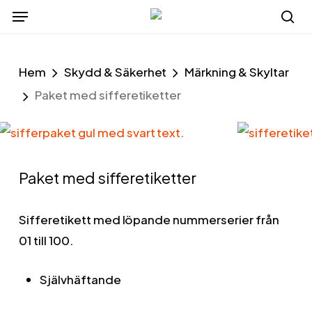
Menu
Skip
to
se
main
Hem
Skydd & Säkerhet
Märkning & Skyltar
content
Paket med sifferetiketter
Paket med sifferetiketter
Sifferetikett med löpande nummerserier från
01 till 100.
Självhäftande