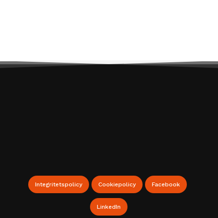
Webbshop för Lagerinredningar
Integritetspolicy
Cookiepolicy
Facebook
LinkedIn