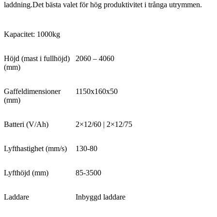
laddning.Det bästa valet för hög produktivitet i trånga utrymmen.
Kapacitet: 1000kg
Höjd (mast i fullhöjd)
2060 – 4060
(mm)
Gaffeldimensioner
1150x160x50
(mm)
Batteri (V/Ah)
2×12/60 | 2×12/75
Lyfthastighet (mm/s)
130-80
Lyfthöjd (mm)
85-3500
Laddare
Inbyggd laddare