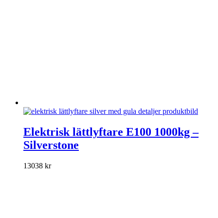
produktsidan
Den
här
Elektrisk lättlyftare E100 1000kg –
produkten
Silverstone
har
flera
varianter.
13038
kr
De
olika
alternativen
kan
väljas
på