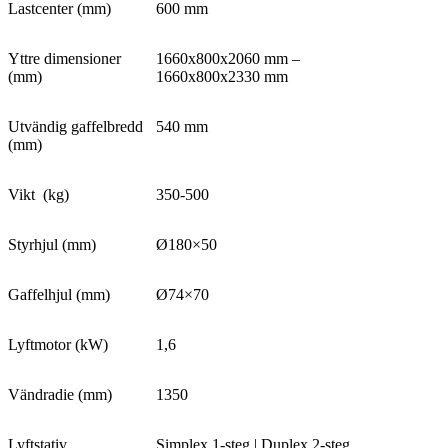
Lastcenter (mm)
600 mm
Yttre dimensioner
1660x800x2060 mm –
(mm)
1660x800x2330 mm
Utvändig gaffelbredd
540 mm
(mm)
Vikt
(kg)
350-500
Styrhjul (mm)
Ø180×50
Gaffelhjul (mm)
Ø74×70
Lyftmotor (kW)
1,6
Vändradie (mm)
1350
Lyftstativ
Simplex 1-steg | Duplex 2-steg