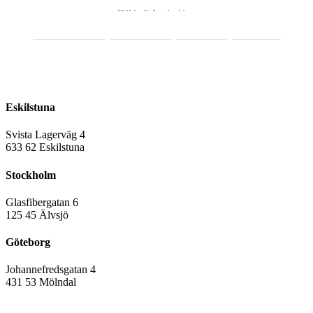
Webbshop för Lagerinredningar
Integritetspolicy
Cookiepolicy
Facebook
LinkedIn
016-12 10 33
sales@rmslager.se
Eskilstuna
Svista Lagerväg 4
6
33 62 Eskilstuna
Stockholm
Glasfibergatan 6
125 45 Älvsjö
Göteborg
Johannefredsgatan 4
431 53 Mölndal