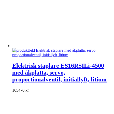
Den
här
Elektrisk staplare ES16RSILi-4500
produkten
med åkplatta, servo,
har
flera
proportionalventil, initiallyft, litium
varianter.
De
165470
kr
olika
alternativen
kan
väljas
på