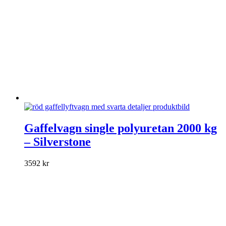
produktsidan
Den
här
Gaffelvagn single polyuretan 2000 kg
produkten
– Silverstone
har
flera
varianter.
3592
kr
De
olika
alternativen
kan
väljas
på
produktsidan