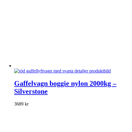
Den
här
Gaffelvagn boggie nylon 2000kg –
produkten
Silverstone
har
flera
varianter.
3689
kr
De
olika
alternativen
kan
väljas