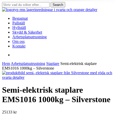
Skip
Search
to
Close
main
Search
content
search
Menu
Begagnat
Pallställ
Hyllställ
Skydd & Säkerhet
Arbetsplatsutrustning
Om oss
Kontakt
search
Hem
Arbetsplatsutrustning
Staplare
Semi-elektrisk staplare
EMS1016 1000kg – Silverstone
Semi-elektrisk staplare
EMS1016 1000kg – Silverstone
25133
kr