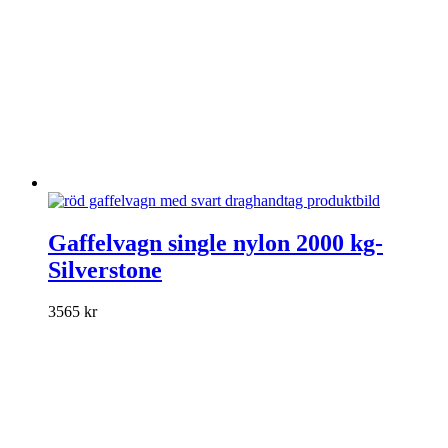
Den
här
Gaffelvagn single nylon 2000 kg-
produkten
Silverstone
har
flera
varianter.
3565
kr
De
olika
alternativen
kan
väljas
på
produktsidan