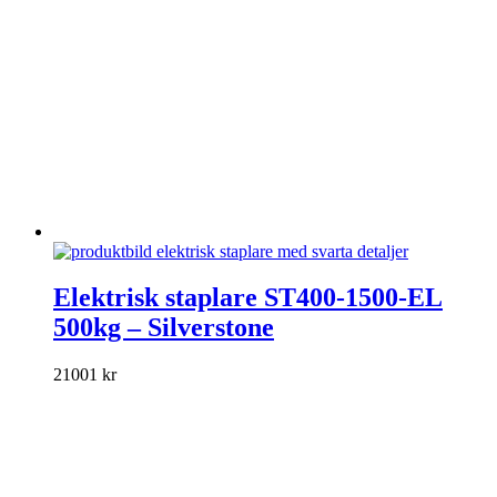
på
produktsidan
Den
här
Elektrisk staplare ST400-1500-EL
produkten
500kg – Silverstone
har
flera
varianter.
21001
kr
De
olika
alternativen
kan
väljas
på