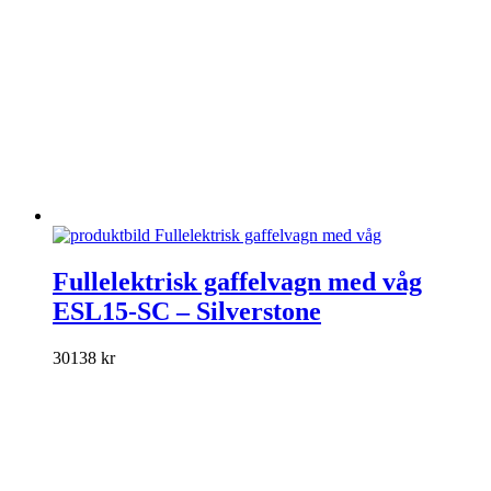
produktsidan
Den
här
Fullelektrisk gaffelvagn med våg
produkten
ESL15-SC – Silverstone
har
flera
varianter.
30138
kr
De
olika
alternativen
kan
väljas
på
produktsidan