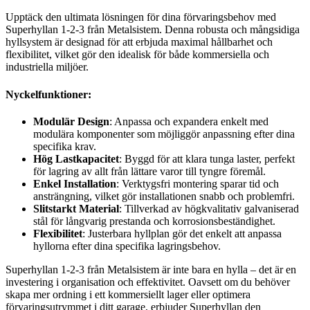
Upptäck den ultimata lösningen för dina förvaringsbehov med
Superhyllan 1-2-3 från Metalsistem. Denna robusta och mångsidiga
hyllsystem är designad för att erbjuda maximal hållbarhet och
flexibilitet, vilket gör den idealisk för både kommersiella och
industriella miljöer.
Nyckelfunktioner:
Modulär Design
: Anpassa och expandera enkelt med
modulära komponenter som möjliggör anpassning efter dina
specifika krav.
Hög Lastkapacitet
: Byggd för att klara tunga laster, perfekt
för lagring av allt från lättare varor till tyngre föremål.
Enkel Installation
: Verktygsfri montering sparar tid och
ansträngning, vilket gör installationen snabb och problemfri.
Slitstarkt Material
: Tillverkad av högkvalitativ galvaniserad
stål för långvarig prestanda och korrosionsbeständighet.
Flexibilitet
: Justerbara hyllplan gör det enkelt att anpassa
hyllorna efter dina specifika lagringsbehov.
Superhyllan 1-2-3 från Metalsistem är inte bara en hylla – det är en
investering i organisation och effektivitet. Oavsett om du behöver
skapa mer ordning i ett kommersiellt lager eller optimera
förvaringsutrymmet i ditt garage, erbjuder Superhyllan den