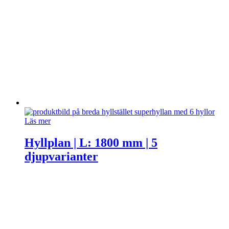
Läs mer
Hyllplan | L: 1800 mm | 5
djupvarianter