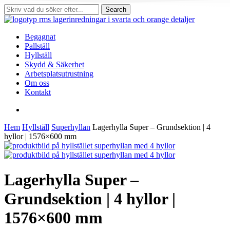
Skip
Search
to
Close
main
Search
content
search
Menu
Begagnat
Pallställ
Hyllställ
Skydd & Säkerhet
Arbetsplatsutrustning
Om oss
Kontakt
search
Hem
Hyllställ
Superhyllan
Lagerhylla Super – Grundsektion | 4
hyllor | 1576×600 mm
Lagerhylla Super –
Grundsektion | 4 hyllor |
1576×600 mm