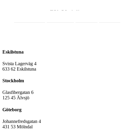
Webbshop för Lagerinredningar
Integritetspolicy
Cookiepolicy
Facebook
LinkedIn
016-12 10 33
sales@rmslager.se
Eskilstuna
Svista Lagerväg 4
6
33 62 Eskilstuna
Stockholm
Glasfibergatan 6
125 45 Älvsjö
Göteborg
Johannefredsgatan 4
431 53 Mölndal