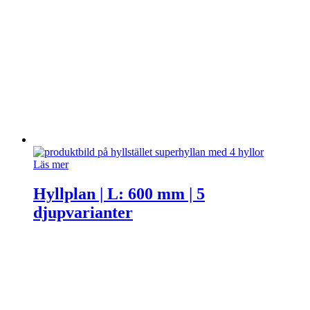
Läs mer
Hyllplan | L: 600 mm | 5
djupvarianter