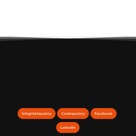
Webbshop för Lagerinredningar
Integritetspolicy
Cookiepolicy
Facebook
LinkedIn