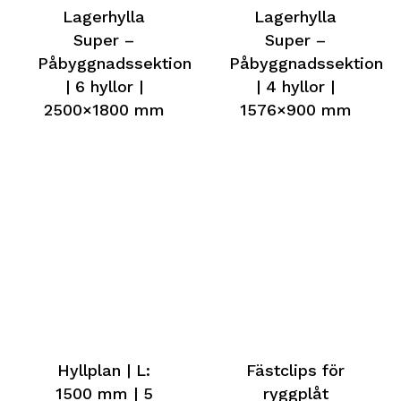
Lagerhylla
Lagerhylla
Super –
Super –
Påbyggnadssektion
Påbyggnadssektion
| 6 hyllor |
| 4 hyllor |
2500×1800 mm
1576×900 mm
Hyllplan | L:
Fästclips för
1500 mm | 5
ryggplåt