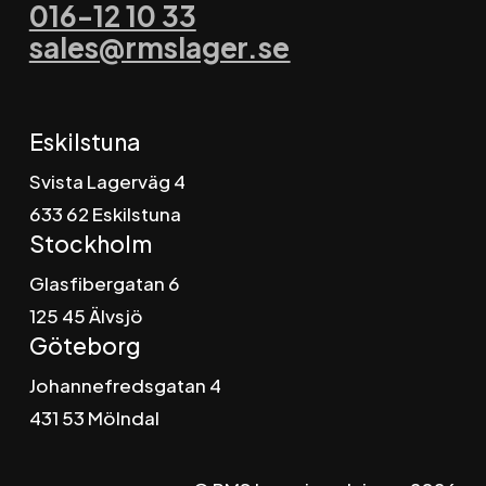
016-12 10 33
sales@rmslager.se
Eskilstuna
Svista Lagerväg 4
6
33 62 Eskilstuna
Stockholm
Glasfibergatan 6
125 45 Älvsjö
Göteborg
Johannefredsgatan 4
431 53 Mölndal