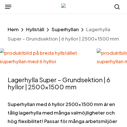
Menu
Skip
to
se
main
Hem
Hyllställ
Superhyllan
Lagerhylla
content
Super – Grundsektion | 6 hyllor | 2500×1500 mm
Lagerhylla Super – Grundsektion | 6
hyllor | 2500×1500 mm
Superhyllan med 6 hyllor 2500×1500 mm är en
tålig lagerhylla med många valmöjligheter och
hög flexibilitet! Passar för många arbetsmiljöer