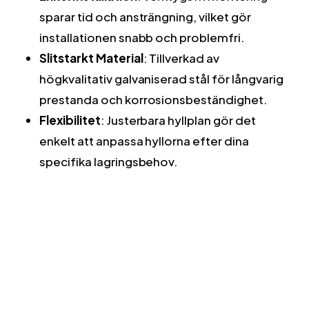
sparar tid och ansträngning, vilket gör
installationen snabb och problemfri.
Slitstarkt Material
: Tillverkad av
högkvalitativ galvaniserad stål för långvarig
prestanda och korrosionsbeständighet.
Flexibilitet
: Justerbara hyllplan gör det
enkelt att anpassa hyllorna efter dina
specifika lagringsbehov.
Superhyllan 1-2-3 från Metalsistem är inte bara
en hylla – det är en investering i organisation och
effektivitet. Oavsett om du behöver skapa mer
ordning i ett kommersiellt lager eller optimera
förvaringsutrymmet i ditt garage, erbjuder
Superhyllan den hållbarhet och flexibilitet du