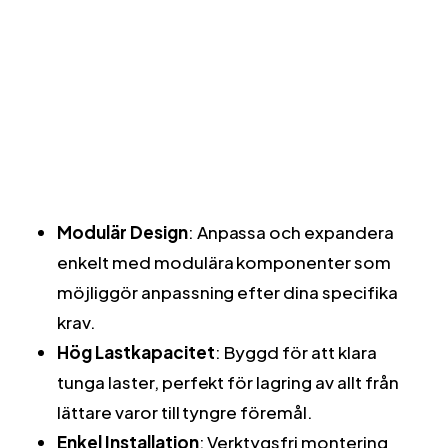
förvaringsbehov med Superhyllan 1-2-3 från
Metalsistem. Denna robusta och mångsidiga
hyllsystem är designad för att erbjuda maximal
hållbarhet och flexibilitet, vilket gör den idealisk
för både kommersiella och industriella miljöer.
Nyckelfunktioner:
Modulär Design
: Anpassa och expandera
enkelt med modulära komponenter som
möjliggör anpassning efter dina specifika
krav.
Hög Lastkapacitet
: Byggd för att klara
tunga laster, perfekt för lagring av allt från
lättare varor till tyngre föremål.
Enkel Installation
: Verktygsfri montering